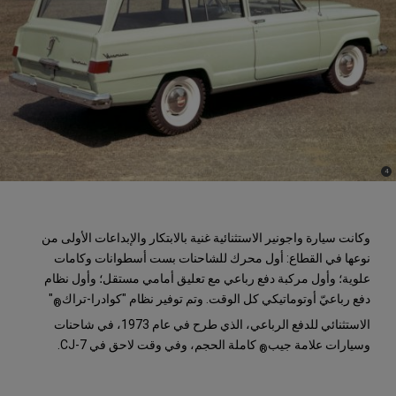
)
(
4
Disclosure
وكانت سيارة واجونير الاستثنائية غنية بالابتكار والإبداعات الأولى من
نوعها في القطاع: أول محرك للشاحنات بست أسطوانات وكامات
علوية؛ وأول مركبة دفع رباعي مع تعليق أمامي مستقل؛ وأول نظام
دفع رباعيّ أوتوماتيكي كل الوقت. وتم توفير نظام "كوادرا-تراك
"
®
الاستثنائي للدفع الرباعي، الذي طرح في عام 1973، في شاحنات
وسيارات علامة جيب
كاملة الحجم، وفي وقت لاحق في CJ-7.
®