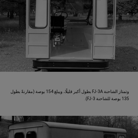
)
(
3
Disclosure
وتمتاز الشاحنة FJ-3A بطول أكبر قليلًا، ويبلغ 154 بوصة (مقارنةً بطول
135 بوصة للشاحنة FJ-3).