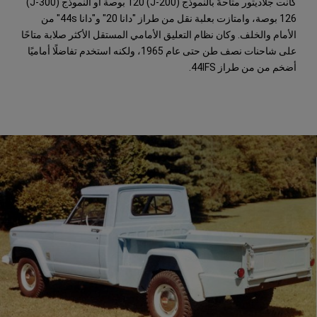
كانت جلاديتور متاحةً بالنموذج (J-200) 120 بوصة أو النموذج (J-300)
126 بوصة، وامتازت بعلبة نقل من طراز "دانا 20" و"دانا 44s" من
الأمام والخلف. وكان نظام التعليق الأمامي المستقل الأكثر صلابة متاحًا
على شاحنات نصف طن حتى عام 1965، ولكنه استخدم تفاضلًا أماميًا
أضخم من من طراز 44IFS.