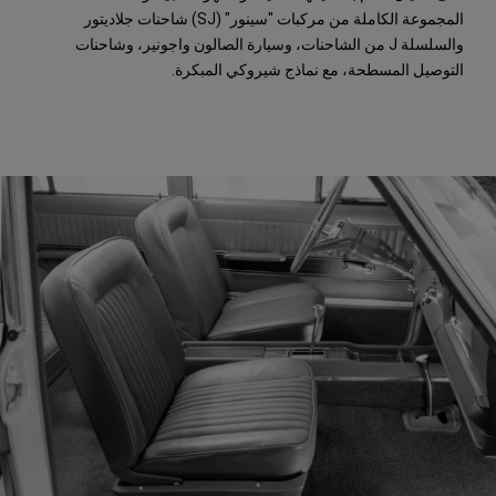
المجموعة الكاملة من مركبات "سينور" (SJ) شاحنات جلاديتور
والسلسلة J من الشاحنات، وسيارة الصالون واجونير، وشاحنات
التوصيل المسطحة، مع نماذج شيروكي المبكرة.