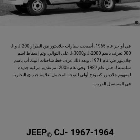
)
(
11
Disclosure
في أواخر عام 1965، أصبحت سيارات جلاديتور من الطراز J-200 وJ-
300 تعرف باسم J-2000 وJ-3000 على التوالي. وتم إسقاط اسم
جلاديتور في عام 1971، وبعد ذلك عرف خط شاحنات البيك أب باسم
سلسلة J حتى عام 1987. وفي عام 2005، تم تقديم مركبة جديدة
لمفهوم جلاديتور كنموذج أولي للتوجه المحتمل لعلامة جيب
التجارية
®
في المستقبل القريب.
CJ-
1967-1964 JEEP
®