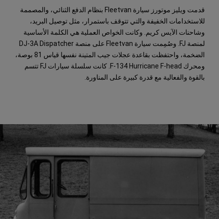
قدمت ويليز موتورز سيارة Fleetvan بنظام الدفع الثنائي، والمصممة
للاستخدامات الخفيفة والتي تتوقف باستمرار، مثل توصيل البريد،
وشاحنات الآيس كريم. وكانت الخواص العملية هي الكلمة الأساسية
لمنصة FJ. وصُمِمت سيارة Fleetvan على منصة DJ-3A Dispatcher
الضخمة، واحتفظت بقاعدة عجلات جيب المتينة نفسها قياس 81 بوصة،
ومحرك F-134 Hurricane F-head. كانت سلسلة سيارات FJ تتسم
بالقوة والفعالية مع قدرة كبيرة على المناورة.