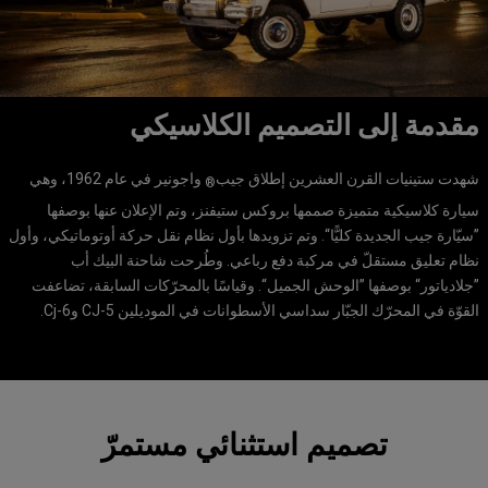
مقدمة إلى التصميم الكلاسيكي
شهدت ستينيات القرن العشرين إطلاق جيب
واجونير في عام 1962، وهي
®
سيارة كلاسيكية متميزة صممها بروكس ستيفنز، وتم الإعلان عنها بوصفها
”سيّارة جيب الجديدة كليًّا“. وتم تزويدها بأول نظام نقل حركة أوتوماتيكي، وأول
نظام تعليق مستقلّ في مركبة دفع رباعي. وطُرحت شاحنة البيك أب
”جلادياتور“ بوصفها ”الوحش الجميل“. وقياسًا بالمحرّكات السابقة، تضاعفت
القوّة في المحرّك الجبّار سداسي الأسطوانات في الموديلين CJ-5 وCj-6.
تصميم استثنائي مستمرّ