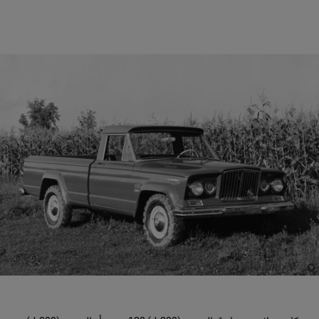
)
(
9
Disclosure