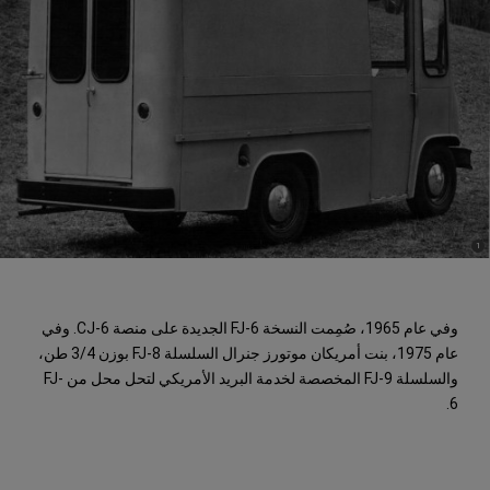
)
(
1
Disclosure
وفي عام 1965، صُمِمت النسخة FJ-6 الجديدة على منصة CJ-6. وفي
عام 1975، بنت أمريكان موتورز جنرال السلسلة FJ-8 بوزن 3/4 طن،
والسلسلة FJ-9 المخصصة لخدمة البريد الأمريكي لتحل محل من FJ-
6.